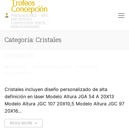
Trofeos
Concepción
PREMIACIONES – ART.
DEPORTIVOS –
CONFECCIÓN TEXTIL –
MERCHANDISING
Categoría:
Cristales
Cristales
TROFEOSC
SEPTIEMBRE 3, 2018
CRISTALES
0 COMMENTS
Cristales incluyen diseño personalizado de alta
definición en láser Modelo Altura JGA 54 A 20X13
Modelo Altura JGC 107 20X10,5 Modelo Altura JGC 97
20X16…
READ MORE →