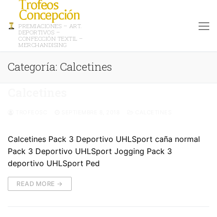
Trofeos
Concepción
PREMIACIONES – ART.
DEPORTIVOS –
CONFECCIÓN TEXTIL –
MERCHANDISING
Categoría:
Calcetines
Calcetines
TROFEOSC
SEPTIEMBRE 8, 2018
CALCETINES
Calcetines Pack 3 Deportivo UHLSport caña normal
Pack 3 Deportivo UHLSport Jogging Pack 3
deportivo UHLSport Ped
READ MORE →