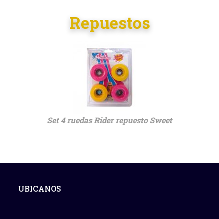
Repuestos
Set 4 ruedas Rider repuesto Sweet
UBICANOS