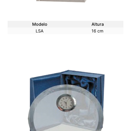
Modelo
Altura
LSA
16 cm