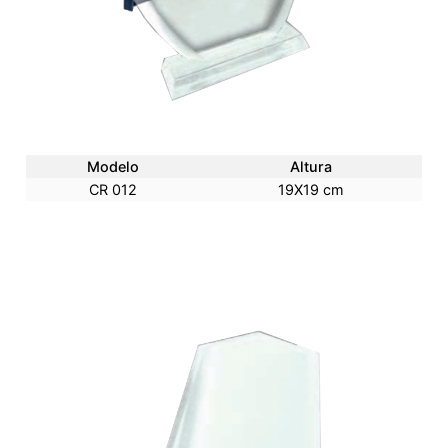
Modelo
Altura
CR 012
19X19 cm