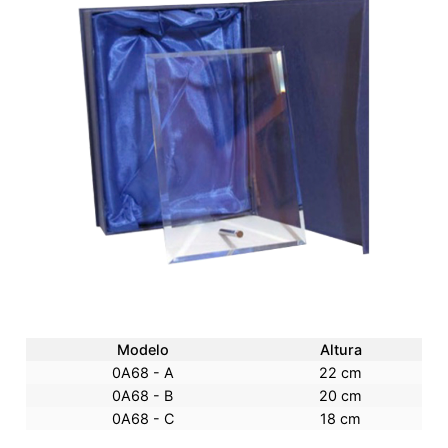
Modelo
Altura
0A68 - A
22 cm
0A68 - B
20 cm
0A68 - C
18 cm