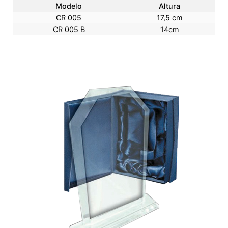
Modelo
Altura
CR 005
17,5 cm
CR 005 B
14cm