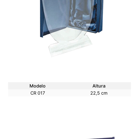
Modelo
Altura
CR 017
22,5 cm