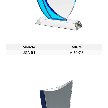
Modelo
Altura
JGA 54
A 20X13