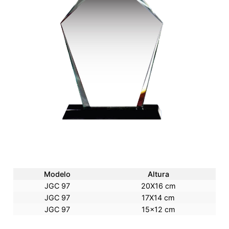
Modelo
Altura
JGC 97
20X16 cm
JGC 97
17X14 cm
JGC 97
15x12 cm