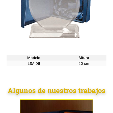
Modelo
Altura
LSA 06
20 cm
Algunos de nuestros trabajos