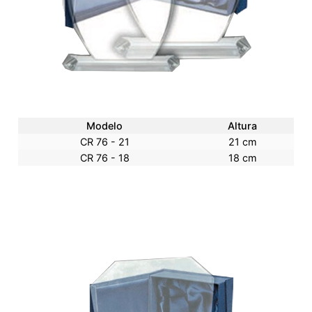
Modelo
Altura
CR 76 - 21
21 cm
CR 76 - 18
18 cm