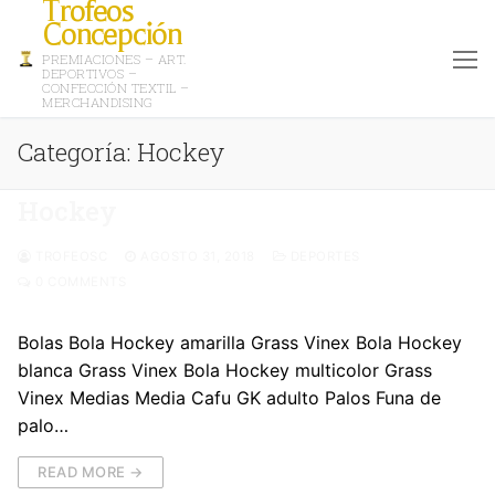
Trofeos
Concepción
PREMIACIONES – ART.
DEPORTIVOS –
CONFECCIÓN TEXTIL –
MERCHANDISING
Categoría:
Hockey
Hockey
TROFEOSC
AGOSTO 31, 2018
DEPORTES
0 COMMENTS
Bolas Bola Hockey amarilla Grass Vinex Bola Hockey
blanca Grass Vinex Bola Hockey multicolor Grass
Vinex Medias Media Cafu GK adulto Palos Funa de
palo…
READ MORE →